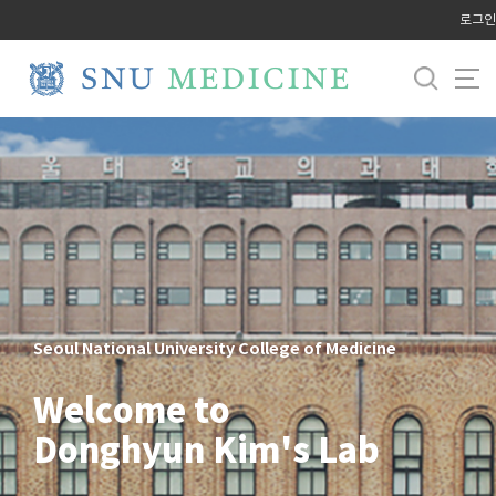
바
로그인
로
가
기
메
뉴
Seoul National University College of Medicine
Welcome to
Donghyun Kim's Lab